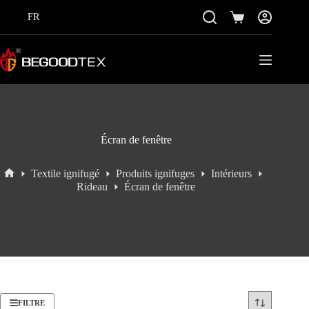
Passer
au
FR
Panier
contenu
Écran de fenêtre
Textile ignifugé
Produits ignifuges
Intérieurs
Accueil
Rideau
Écran de fenêtre
FILTRE