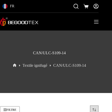
Passer
au
FR
Panier
contenu
CAN/ULC-S109-14
Textile ignifugé
CAN/ULC-S109-14
Accueil
FILTRE