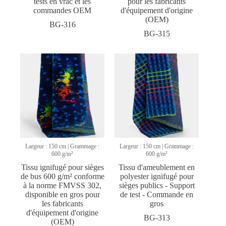
tests en vrac et les
pour les fabricants
commandes OEM
d'équipement d'origine
(OEM)
BG-316
BG-315
Largeur : 150 cm | Grammage :
Largeur : 150 cm | Grammage :
600 g/m²
600 g/m²
Tissu ignifugé pour sièges
Tissu d'ameublement en
de bus 600 g/m² conforme
polyester ignifugé pour
à la norme FMVSS 302,
sièges publics - Support
disponible en gros pour
de test - Commande en
les fabricants
gros
d'équipement d'origine
BG-313
(OEM)