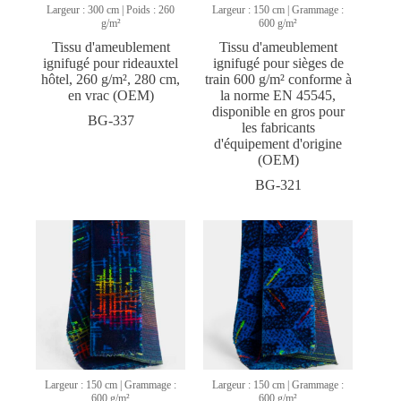
Largeur : 300 cm | Poids : 260
Largeur : 150 cm | Grammage :
g/m²
600 g/m²
Tissu d'ameublement
Tissu d'ameublement
ignifugé pour rideauxtel
ignifugé pour sièges de
hôtel, 260 g/m², 280 cm,
train 600 g/m² conforme à
en vrac (OEM)
la norme EN 45545,
disponible en gros pour
BG-337
les fabricants
d'équipement d'origine
(OEM)
BG-321
Largeur : 150 cm | Grammage :
Largeur : 150 cm | Grammage :
600 g/m²
600 g/m²