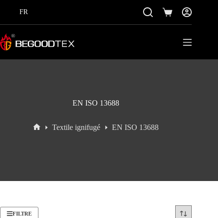
Passer
au
FR
Panier
contenu
EN ISO 13688
Textile ignifugé
EN ISO 13688
Accueil
FILTRE