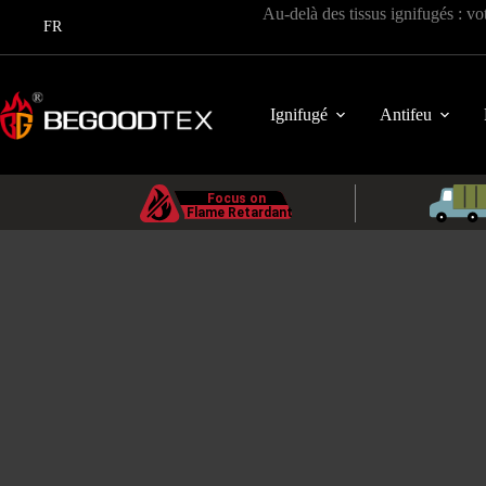
Passer
Au-delà des tissus ignifugés : vo
au
FR
contenu
Ignifugé
Antifeu