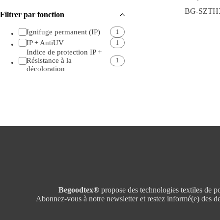
BG-SZTH3
Filtrer par fonction
Ignifuge permanent (IP)
1
IP + AntiUV
1
Indice de protection IP +
Résistance à la
1
décoloration
Begoodtex®
propose des technologies textiles de poi
Abonnez-vous à notre newsletter et restez informé(e) des der