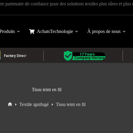
tre partenaire de confiance pour des solutions textiles plus sûres et plus
Produits
Achats
Technologie
À propos de nous
Tissu teint en fil
Textile ignifugé
Tissu teint en fil
Accueil