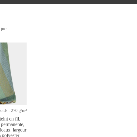
ique
oids : 270 g/m²
eint en fil,
n permanente,
ideaux, largeur
 polyester