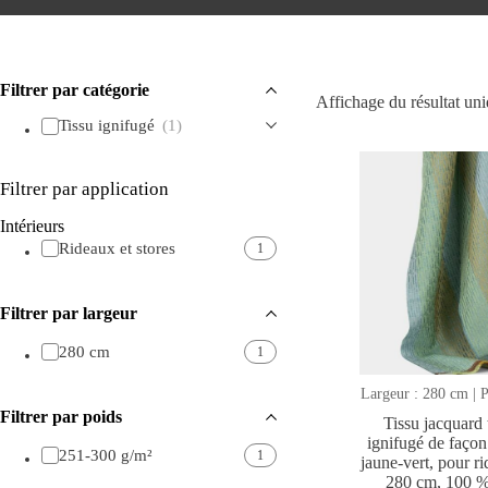
Filtrer par catégorie
Affichage du résultat un
Tissu ignifugé
(1)
Filtrer par application
Intérieurs
Rideaux et stores
1
Filtrer par largeur
280 cm
1
Largeur : 280 cm | P
Filtrer par poids
Tissu jacquard t
ignifugé de faço
251-300 g/m²
1
jaune-vert, pour r
280 cm, 100 %