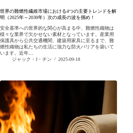
世界の難燃性繊維市場における4つの主要トレンドを解
明（2025年～2030年）次の成長の波を掴め！
安全基準への世界的な関心が高まる中、難燃性織物は
様々な業界で欠かせない素材となっています。産業用
保護具から公共交通機関、建築用家具に至るまで、難
燃性織物は私たちの生活に強力な防火バリアを築いて
います。近年…
ジャック・J・チン
2025-09-18