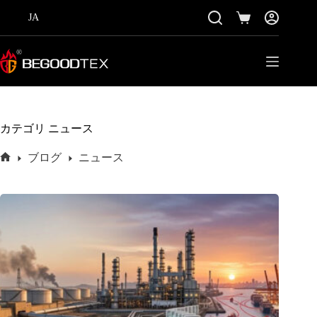
コ
JA
ン
シ
テ
ョ
ン
ッ
ツ
ピ
に
ン
ス
グ
キ
カ
ッ
ー
カテゴリ
ニュース
プ
ト
ブログ
ニュース
ホ
ー
ム