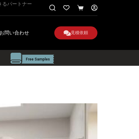
きるパートナー
シ
ョ
ッ
ピ
お問い合わせ
見積依頼
ン
グ
カ
ー
ト