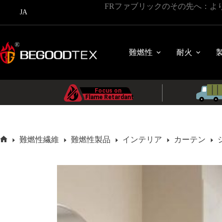
コ
FRファブリックのその先へ：よ
JA
ン
テ
ン
ツ
難燃性
耐火
に
ス
キ
ッ
プ
難燃性繊維
難燃性製品
インテリア
カーテン
ホ
ー
ム