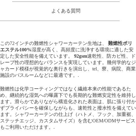
よくある質問
この72インチの難燃性シャワーカーテン生地は、
難燃性ポリ
エステル100%
湿度が高く、高頻度に洗浄する環境に適した安
定した安全性能を備えています。
92gsm
速乾性、防カビ性、ド
レープ性の理想的なバランスを実現しています。幾何学的なジ
ャカード模様が視覚的な奥行きを演出し、tel、寮、病院、商業
施設のバスルームなどに最適です。.
難燃性は化学コーティングではなく繊維本来の性能であるた
め、継続的な湿気への曝露下でも長期的な難燃安定性を維持し
ます。滑らかでありながら構造化された表面は、肌に張り付か
ずプライバシーを確​​保しながらも、速乾性と撥水性を備えてい
ます。シャワーカーテンの仕上げ（ハトメ、フック、加重裾、
ステッチエッジ、カスタムサイズ）を含むOEM/ODMサービス
もご利用いただけます。.