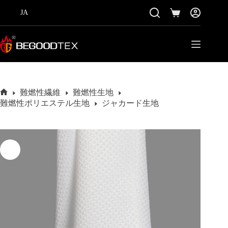
コ
JA
ン
シ
テ
ョ
ン
ッ
ツ
ピ
に
ン
ス
グ
キ
カ
ッ
ー
難燃性繊維
難燃性生地
プ
ホ
ト
難燃性ポリエステル生地
ジャカード生地
ー
ム