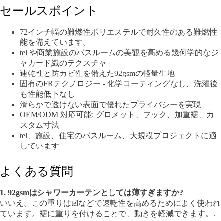
セールスポイント
72インチ幅の難燃性ポリエステルで耐久性のある難燃性
能を備えています。
tel や商業施設のバスルームの美観を高める幾何学的なジ
ャカード織のテクスチャ
速乾性と防カビ性を備えた92gsmの軽量生地
固有のFRテクノロジー - 化学コーティングなし、洗濯後
も性能低下なし
滑らかで透けない表面で優れたプライバシーを実現
OEM/ODM 対応可能: グロメット、フック、加重裾、カ
スタム寸法
tel、施設、住宅のバスルーム、大規模プロジェクトに適
しています
よくある質問
1. 92gsmはシャワーカーテンとしては薄すぎますか?
いいえ。この重りはtelなどで速乾性を高めるためによく使われ
ています。裾に重りを付けることで、動きを軽減できます。.