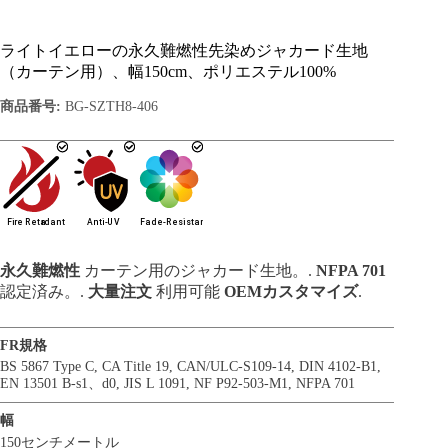
ライトイエローの永久難燃性先染めジャカード生地
（カーテン用）、幅150cm、ポリエステル100%
商品番号:
BG-SZTH8-406
永久難燃性
カーテン用のジャカード生地。.
NFPA 701
認定済み。.
大量注文
利用可能
OEMカスタマイズ
.
FR規格
BS 5867 Type C
,
CA Title 19
,
CAN/ULC-S109-14
,
DIN 4102-B1
,
EN 13501 B-s1、d0
,
JIS L 1091
,
NF P92-503-M1
,
NFPA 701
幅
150センチメートル