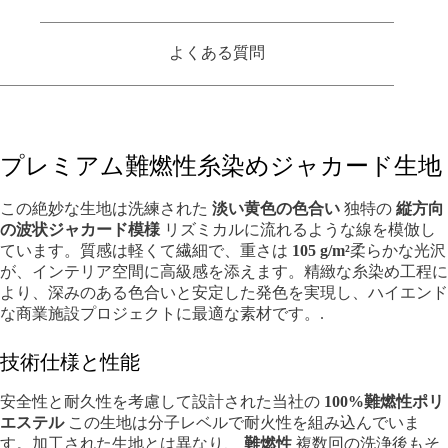
よくある質問
プレミアム難燃性糸染めジャカード生地
この絶妙な生地は洗練された
淡い黄色の色合い
独特の
縦方向
の波状ジャカード模様
リズミカルに流れるような線を模倣し
ています。質感は軽くて繊細で、重さは
105 g/m²
柔らかな光沢
が、インテリア空間に高級感を添えます。精緻な糸染め工程に
より、深みのある色合いと安定した発色を実現し、ハイエンド
な商業施設プロジェクトに最適な素材です。.
技術仕様と性能
安全性と耐久性を考慮して設計された当社の
100%難燃性ポリ
エステル
この生地は分子レベルで耐火性を組み込んでいま
す。加工された生地とは異なり、
難燃性
複数回の洗浄後もそ