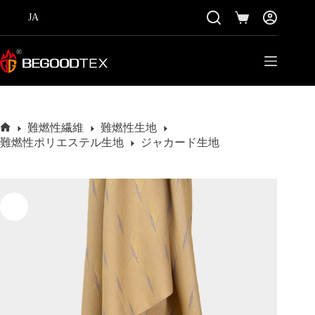
コ
JA
ン
シ
テ
ョ
ン
ッ
ツ
ピ
に
ン
ス
グ
キ
カ
ッ
ー
難燃性繊維
難燃性生地
プ
ホ
ト
難燃性ポリエステル生地
ジャカード生地
ー
ム