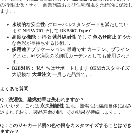
の特性は低下せず、商業施設および住宅環境を永続的に保護し
ます。.
永続的な安全性:
グローバルスタンダードを満たしてい
ます
NFPA 701
そして
BS 5867 Type C
.
高度な機能：
特徴
紫外線耐性
そして
色あせ防止
鮮やか
な色彩が長持ちする技術。.
多用途アプリケーション:
最適です
カーテン、ブライン
ド
また、telや病院の装飾用カーテンとしても使用されま
す。.
B2B対応：
私たちはサポートします
OEMカスタマイズ
大規模な
大量注文
一貫した品質で。.
よくある質問
Q：洗濯後、難燃効果は失われますか？
A: いいえ、これは
永久難燃性
生地。難燃性は繊維自体に組み
込まれており、製品寿命の間、その効果が持続します。.
Q：このジャカード柄の色や幅をカスタマイズすることはでき
ますか？