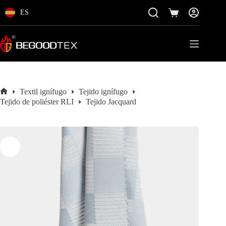
Saltar
al
ES
Carro
contenido
de
la
compra
Textil ignífugo
Tejido ignífugo
Inicio
Tejido de poliéster RLI
Tejido Jacquard