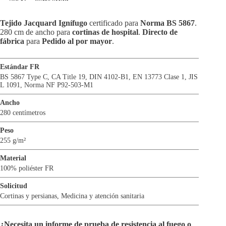
Tejido Jacquard Ignífugo
certificado para
Norma BS 5867
.
280 cm de ancho para
cortinas de hospital
.
Directo de
fábrica
para
Pedido al por mayor
.
Estándar FR
BS 5867 Type C
,
CA Title 19
,
DIN 4102-B1
,
EN 13773 Clase 1
,
JIS
L 1091
,
Norma NF P92-503-M1
Ancho
280 centímetros
Peso
255 g/m²
Material
100% poliéster FR
Solicitud
Cortinas y persianas
,
Medicina y atención sanitaria
¿Necesita un informe de prueba de resistencia al fuego o