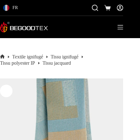
Passer
au
FR
Panier
contenu
Textile ignifugé
Tissu ignifugé
Accueil
Tissu polyester IP
Tissu jacquard