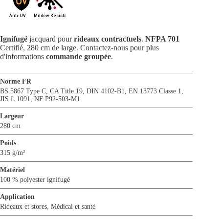
Ignifugé
jacquard pour
rideaux contractuels
.
NFPA 701
Certifié, 280 cm de large. Contactez-nous pour plus
d'informations
commande groupée
.
Norme FR
BS 5867 Type C
,
CA Title 19
,
DIN 4102-B1
,
EN 13773 Classe 1
,
JIS L 1091
,
NF P92-503-M1
Largeur
280 cm
Poids
315 g/m²
Matériel
100 % polyester ignifugé
Application
Rideaux et stores
,
Médical et santé