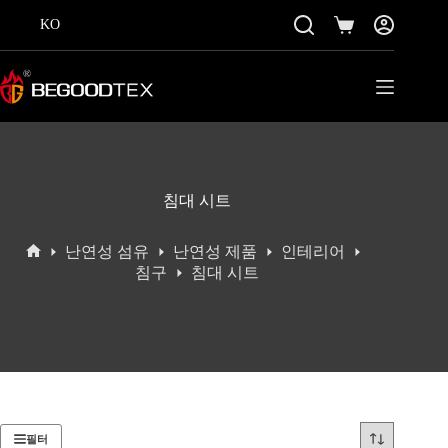
콘
KO
텐
쇼
츠
핑
로
카
바
트
로
가
기
침대 시트
난연성 섬유
난연성 제품
인테리어
홈
침구
침대 시트
필터