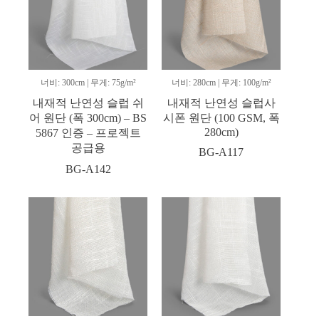
너비: 300cm | 무게: 75g/m²
너비: 280cm | 무게: 100g/m²
내재적 난연성 슬럽 쉬
내재적 난연성 슬럽사
어 원단 (폭 300cm) – BS
시폰 원단 (100 GSM, 폭
280cm)
5867 인증 – 프로젝트
공급용
BG-A117
BG-A142