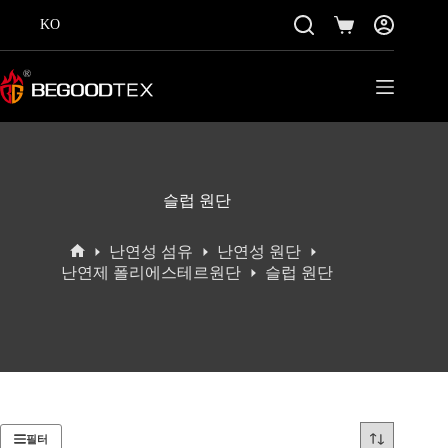
콘
KO
텐
쇼
츠
핑
로
카
바
트
로
가
기
슬럽 원단
난연성 섬유
난연성 원단
홈
난연제 폴리에스테르원단
슬럽 원단
필터