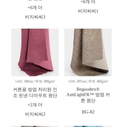
+6개 더
+6개 더
비지씨씨1
비지씨씨3
너비: 300cm | 무게: 400g/m²
너비: 295cm | 무게: 400g/m²
Begoodtex®
커튼용 방염 처리된 인
AntiLightFR™ 방염 커
조 린넨 디마우트 원단
튼 원단
+2개 더
BG-82
비지씨씨2