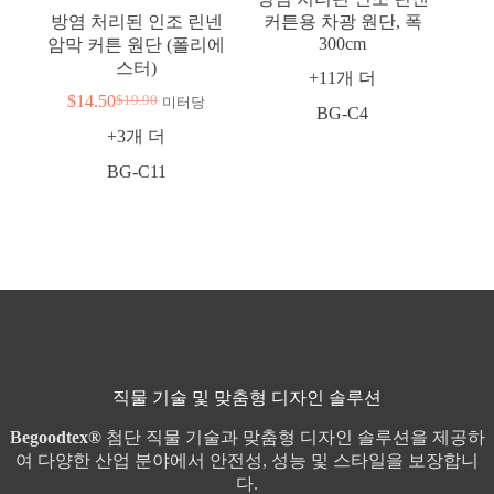
방염 처리된 인조 린넨
커튼용 차광 원단, 폭
300cm
암막 커튼 원단 (폴리에
스터)
+11개 더
$
14.50
$
19.90
미터당
원
현
BG-C4
래
재
+3개 더
가
가
BG-C11
격
격
은
은
19.90
14.50
달
달
러
러
였
입
습
니
니
다.
다.
직물 기술 및 맞춤형 디자인 솔루션
Begoodtex®
첨단 직물 기술과 맞춤형 디자인 솔루션을 제공하
여 다양한 산업 분야에서 안전성, 성능 및 스타일을 보장합니
다.