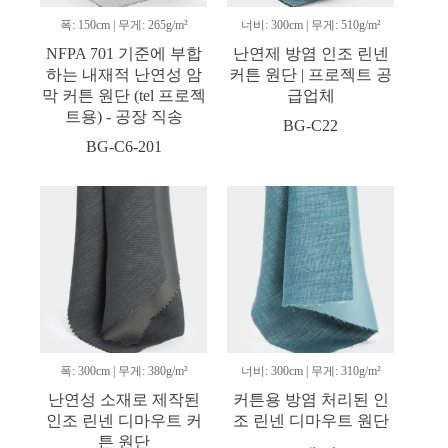
폭: 150cm | 무게: 265g/m²
너비: 300cm | 무게: 510g/m²
NFPA 701 기준에 부합
난연제 방염 인조 린넨
하는 내재적 난연성 암
커튼 원단 | 프로젝트 공
막 커튼 원단 (tel 프로젝
급업체
트용) - 공장 직송
BG-C22
BG-C6-201
폭: 300cm | 무게: 380g/m²
너비: 300cm | 무게: 310g/m²
난연성 소재로 제작된
커튼용 방염 처리된 인
인조 린넨 디마우트 커
조 린넨 디마우트 원단
튼 원단