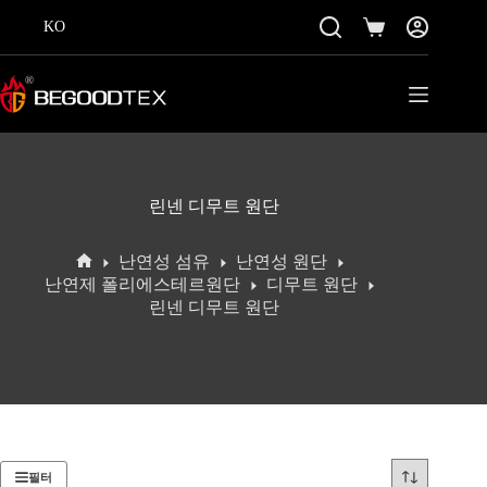
콘
KO
텐
쇼
츠
핑
로
카
바
트
로
가
기
린넨 디무트 원단
난연성 섬유
난연성 원단
홈
난연제 폴리에스테르원단
디무트 원단
린넨 디무트 원단
필터