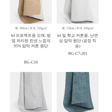
폭: 300cm | 무게: 320g/m²
폭: 150cm | 무게: 450g/m²
tel 프로젝트용 도매, 방
tel 및 학교 커튼용, 난연
염 처리된 린넨 느낌의
성 암막 원단 (공장 직
95% 암막 커튼 원단
송)
BG-C7-201
BG-C10