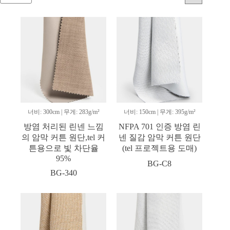
너비: 300cm | 무게: 283g/m²
너비: 150cm | 무게: 395g/m²
방염 처리된 린넨 느낌
NFPA 701 인증 방염 린
의 암막 커튼 원단,tel 커
넨 질감 암막 커튼 원단
튼용으로 빛 차단율
(tel 프로젝트용 도매)
95%
BG-C8
BG-340