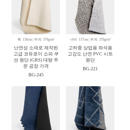
폭: 150cm | 무게: 370g/m²
너비: 137cm | 무게: 370g/m²
난연성 소재로 제작된
고하중 상업용 좌석용
고급 코듀로이 소파 쿠
고강도 난연 PVC 시트
션 원단 (GRS) 대량 주
원단
문 공장 가격
BG-221
BG-245