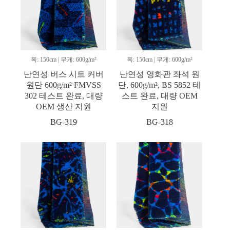
폭: 150cm | 무게: 600g/m²
폭: 150cm | 무게: 600g/m²
난연성 버스 시트 커버
난연성 영화관 좌석 원
원단 600g/m² FMVSS
단, 600g/m², BS 5852 테
302 테스트 완료, 대량
스트 완료, 대량 OEM
OEM 생산 지원
지원
BG-319
BG-318