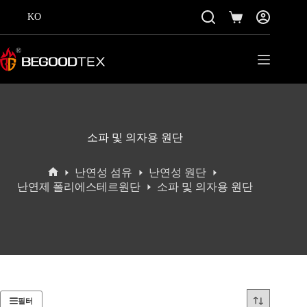
콘
KO
텐
쇼
츠
핑
로
카
바
트
로
가
기
소파 및 의자용 원단
난연성 섬유
난연성 원단
홈
난연제 폴리에스테르원단
소파 및 의자용 원단
필터