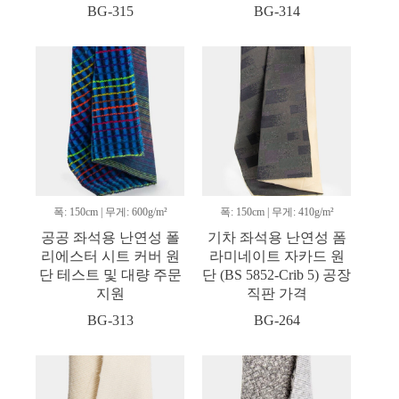
BG-315
BG-314
폭: 150cm | 무게: 600g/m²
폭: 150cm | 무게: 410g/m²
공공 좌석용 난연성 폴
기차 좌석용 난연성 폼
리에스터 시트 커버 원
라미네이트 자카드 원
단 테스트 및 대량 주문
단 (BS 5852-Crib 5) 공장
지원
직판 가격
BG-313
BG-264