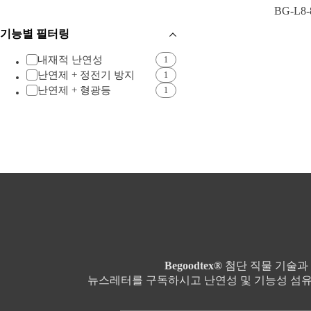
BG-L8-
기능별 필터링
내재적 난연성
1
난연제 + 정전기 방지
1
난연제 + 형광등
1
Begoodtex®
첨단 직물 기술과
뉴스레터를 구독하시고 난연성 및 기능성 섬유