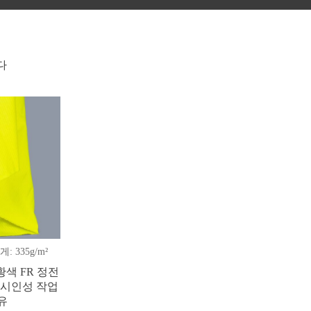
다
게: 335g/m²
 황색 FR 정전
 고시인성 작업
유