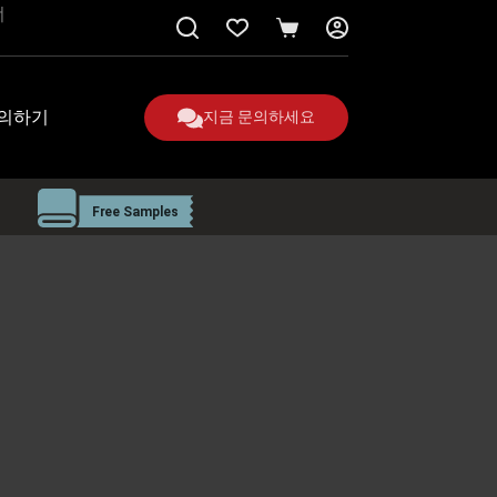
너
쇼
핑
카
트
의하기
지금 문의하세요