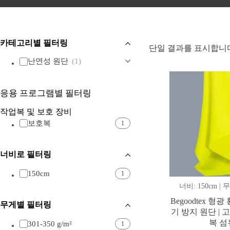
카테고리별 필터링
단일 결과를 표시합니
난연성 원단
(1)
응용 프로그램별 필터링
작업복 및 보호 장비
보호복
1
너비로 필터링
150cm
1
너비: 150cm | 무
Begoodtex 형광
무게별 필터링
기 방지 원단 |
복 섬
301-350 g/m²
1