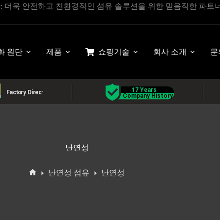
상: 더욱 안전하고 친환경적인 섬유 솔루션을 위한 믿음직한 파트
화 원단
제품
쇼핑
기술
회사 소개
문
난연성
난연성 섬유
난연성
홈