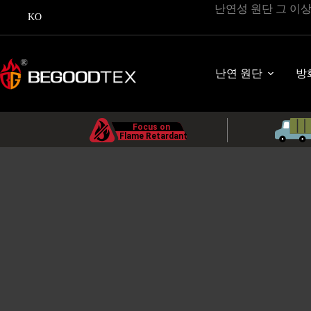
콘
난연성 원단 그 이
KO
텐
츠
로
바
난연 원단
방
로
가
기