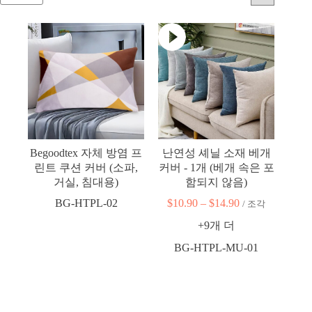
Begoodtex 자체 방염 프
난연성 셰닐 소재 베개
린트 쿠션 커버 (소파,
커버 - 1개 (베개 속은 포
거실, 침대용)
함되지 않음)
BG-HTPL-02
$
10.90
–
$
14.90
가
/ 조각
격
+9개 더
대:
10.90
BG-HTPL-MU-01
달
러
~
14.90