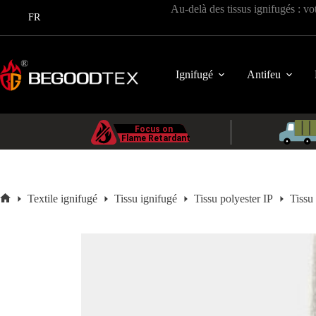
Passer
Au-delà des tissus ignifugés : vo
au
FR
contenu
Ignifugé
Antifeu
Textile ignifugé
Tissu ignifugé
Tissu polyester IP
Tissu
Accueil