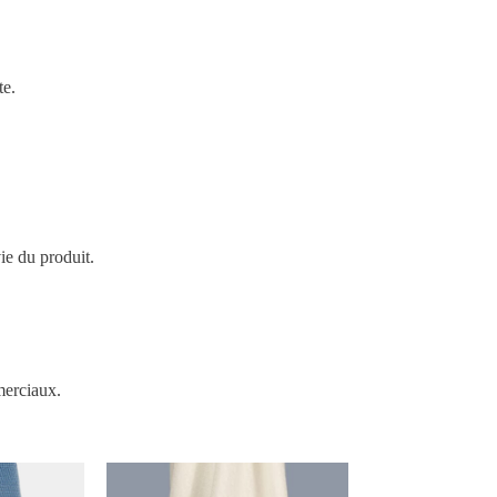
te.
ie du produit.
merciaux.