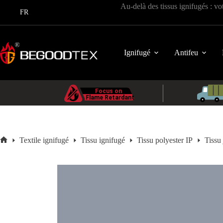
Passer
Au-delà des tissus ignifugés : vo
au
FR
contenu
Ignifugé
Antifeu
Textile ignifugé
Tissu ignifugé
Tissu polyester IP
Tissu
Accueil