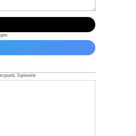
igne.
jacquard
,
Tapisserie