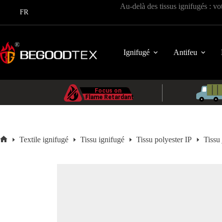
Passer
Au-delà des tissus ignifugés : vo
au
FR
contenu
Ignifugé
Antifeu
Textile ignifugé
Tissu ignifugé
Tissu polyester IP
Tissu
Accueil