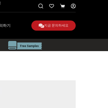
너
쇼
핑
카
트
의하기
지금 문의하세요