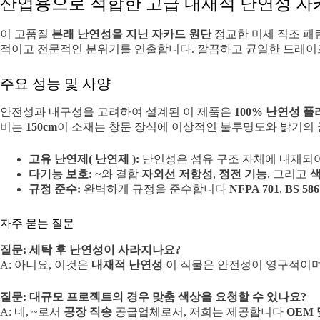
산업용으로 적합한 고급 내재적 난연성 자
이 고품질
본래 난연성을 지닌 자카드 원단
정교한 미세 직조 패턴
적이고 전문적인 분위기를 연출합니다. 깔끔하고 균일한 드레이프
주요 성능 및 사양
안전성과 내구성을 고려하여 설계된 이 제품은
100% 난연성 
비는
150cm
이 소재는 창문 장식에 이상적인 불투명도와 밝기의
고유 난연제( 난연제 ):
난연성은 섬유 구조 자체에 내재되어
다기능 보호:
~와 결합
자외선 저항성
,
정전 기능
, 그리고
색
규정 준수:
완벽하게 규정을 준수합니다
NFPA 701
,
BS 586
자주 묻는 질문
질문: 세탁 후 난연성이 사라지나요?
A: 아니요, 이것은
내재적 난연성
이 직물은 안전성이 영구적이며
질문: 대규모 프로젝트의 경우 맞춤 색상을 요청할 수 있나요?
A: 네, ~로서
공장 직송
공급업체로서, 저희는 제공합니다
OEM