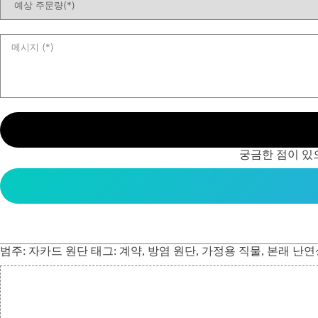
궁금한 점이 있
범주:
자카드 원단
태그:
계약
,
방염 원단
,
가정용 직물
,
본래 난연