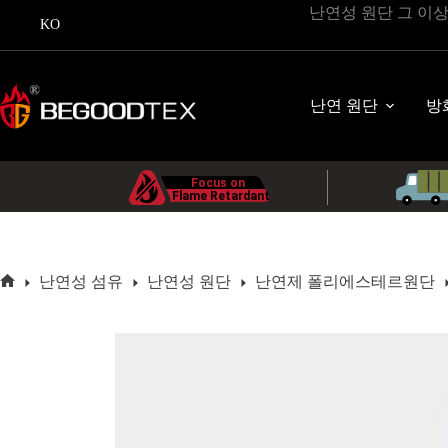
콘
난연성 원단 그 이
KO
텐
츠
로
바
난연 원단
방
로
가
기
난연성 섬유
난연성 원단
난연제 폴리에스테르원단
홈