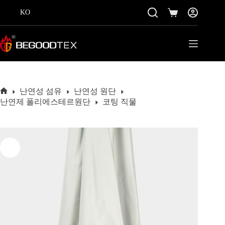
콘
KO
텐
쇼
츠
핑
로
카
바
트
로
가
기
난연성 섬유
난연성 원단
홈
난연제 폴리에스테르원단
코팅 직물